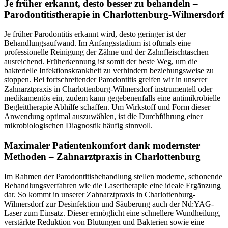
Je früher erkannt, desto besser zu behandeln –
Parodontitistherapie in Charlottenburg-Wilmersdorf
Je früher Parodontitis erkannt wird, desto geringer ist der
Behandlungsaufwand. Im Anfangsstadium ist oftmals eine
professionelle Reinigung der Zähne und der Zahnfleischtaschen
ausreichend. Früherkennung ist somit der beste Weg, um die
bakterielle Infektionskrankheit zu verhindern beziehungsweise zu
stoppen. Bei fortschreitender Parodontitis greifen wir in unserer
Zahnarztpraxis in Charlottenburg-Wilmersdorf instrumentell oder
medikamentös ein, zudem kann gegebenenfalls eine antimikrobielle
Begleittherapie Abhilfe schaffen. Um Wirkstoff und Form dieser
Anwendung optimal auszuwählen, ist die Durchführung einer
mikrobiologischen Diagnostik häufig sinnvoll.
Maximaler Patientenkomfort dank modernster
Methoden – Zahnarztpraxis in Charlottenburg
Im Rahmen der Parodontitisbehandlung stellen moderne, schonende
Behandlungsverfahren wie die Lasertherapie eine ideale Ergänzung
dar. So kommt in unserer Zahnarztpraxis in Charlottenburg-
Wilmersdorf zur Desinfektion und Säuberung auch der Nd:YAG-
Laser zum Einsatz. Dieser ermöglicht eine schnellere Wundheilung,
verstärkte Reduktion von Blutungen und Bakterien sowie eine